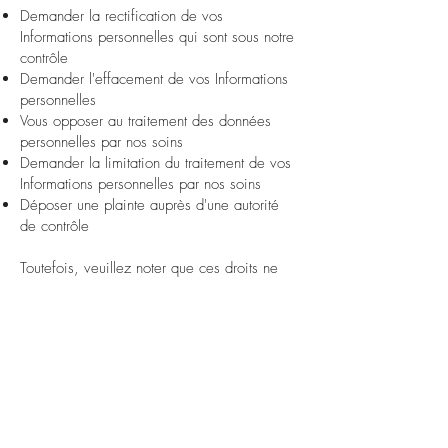
Demander la rectification de vos
Informations personnelles qui sont sous notre
contrôle
Demander l'effacement de vos Informations
personnelles
Vous opposer au traitement des données
personnelles par nos soins
Demander la limitation du traitement de vos
Informations personnelles par nos soins
Déposer une plainte auprès d'une autorité
de contrôle
Toutefois, veuillez noter que ces droits ne
sont pas absolus et qu’ils peuvent être
soumis à nos propres intérêts légitimes ou
exigences réglementaires. Si vous avez
des questions d'ordre général sur les
Informations personnelles que nous
recueillons et sur la manière dont nous les
utilisons, veuillez nous contacter de la
manière indiquée ci-dessous.